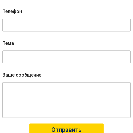
m
a
Телефон
i
l
Т
е
м
а
Тема
Ваше сообщение
Отправить