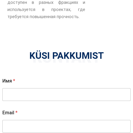
доступен в разных фракциях и
используется в проектах, где
требуется повышенная прочность.
KONTAKT
KÜSI PAKKUMIST
Имя
*
В
Email
*
а
ш
е
E