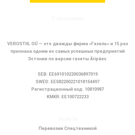
О компании
ФИРМА ГАЗЕЛЬ
VEROSTIIL OÜ — это дважды фирма «Газель» и 15 раз
признана одним из самых успешных предприятий
Эстонии по версии газеты Äripäev.
SEB: EE691010220036897019
SWED: EE582200221018154497
Регистрационный код: 10810987
KMKR: EE100722233
Услуги
Перевозки Спецтехникой